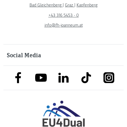
Bad Gleichenberg
|
Graz
|
Kapfenberg
+43 316 5453 - 0
info@fh-joanneum.at
Social Media
link to facebook
link to tiktok
link to
link to linkedin
link to youtube