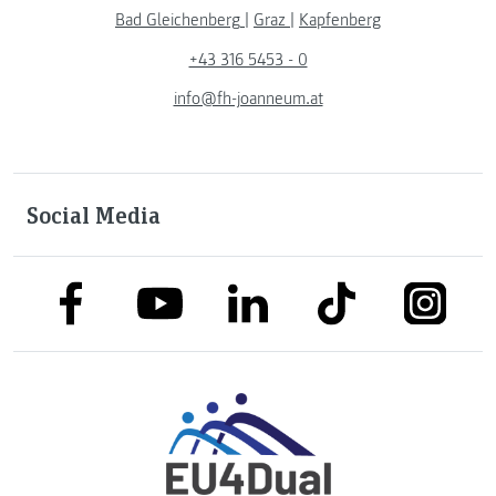
Bad Gleichenberg
|
Graz
|
Kapfenberg
+43 316 5453 - 0
info@fh-joanneum.at
Social Media
link to facebook
link to tiktok
link to
link to linkedin
link to youtube