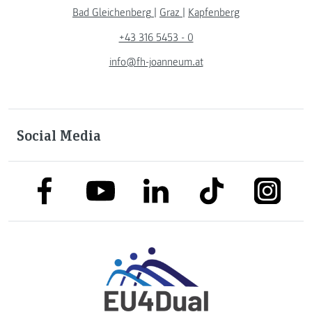
Bad Gleichenberg
|
Graz
|
Kapfenberg
+43 316 5453 - 0
info@fh-joanneum.at
Social Media
link to facebook
link to tiktok
link to
link to linkedin
link to youtube