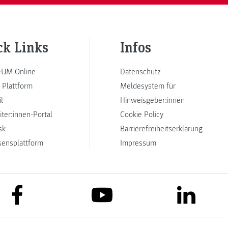
ck Links
Infos
UM Online
Datenschutz
 Plattform
Meldesystem für
l
Hinweisgeber:innen
iter:innen-Portal
Cookie Policy
sk
Barrierefreiheitserklärung
sensplattform
Impressum
link to facebook
link to lin
link to youtube