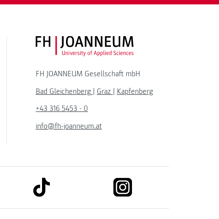
FH JOANNEUM Logo
FH JOANNEUM Gesellschaft mbH
Bad Gleichenberg
|
Graz
|
Kapfenberg
+43 316 5453 - 0
info@fh-joanneum.at
link to tiktok
link to instagram
kedin