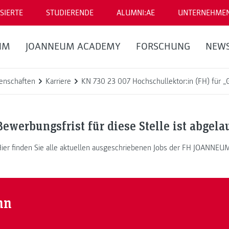
SIERTE
STUDIERENDE
ALUMNI:AE
UNTERNEHME
UM
JOANNEUM ACADEMY
FORSCHUNG
NEW
enschaften
Karriere
KN 730 23 007 Hochschullektor:in (FH) für „
Bewerbungsfrist für diese Stelle ist abgela
ier finden Sie alle aktuellen ausgeschriebenen Jobs der FH JOANNEU
nn