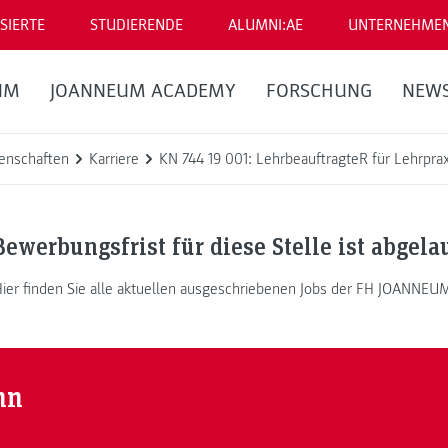
SIERTE
STUDIERENDE
ALUMNI:AE
UNTERNEHME
UM
JOANNEUM ACADEMY
FORSCHUNG
NEW
enschaften
Karriere
KN 744 19 001: LehrbeauftragteR für Lehrprax
Bewerbungsfrist für diese Stelle ist abgela
ier finden Sie alle aktuellen ausgeschriebenen Jobs der FH JOANNEU
nn