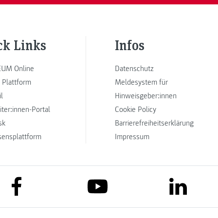
ck Links
Infos
UM Online
Datenschutz
 Plattform
Meldesystem für
l
Hinweisgeber:innen
iter:innen-Portal
Cookie Policy
sk
Barrierefreiheitserklärung
sensplattform
Impressum
link to facebook
link to lin
link to youtube