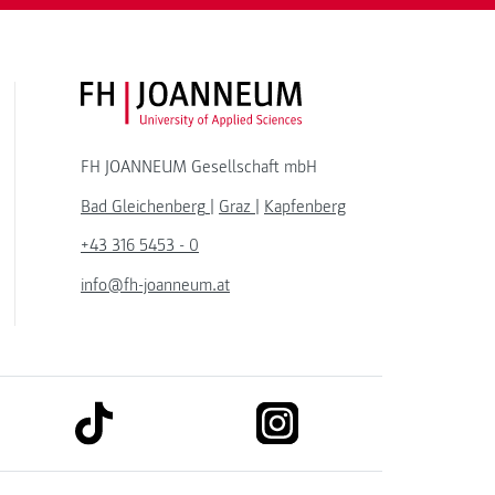
FH JOANNEUM Logo
FH JOANNEUM Gesellschaft mbH
Bad Gleichenberg
|
Graz
|
Kapfenberg
+43 316 5453 - 0
info@fh-joanneum.at
link to tiktok
link to instagram
kedin