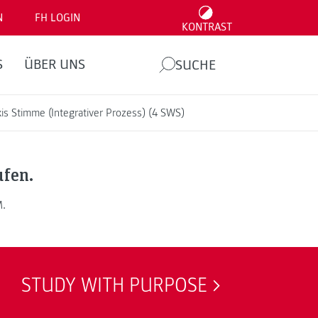
N
FH LOGIN
KONTRAST
S
ÜBER UNS
SUCHE
is Stimme (Integrativer Prozess) (4 SWS)
ufen.
M.
STUDY WITH PURPOSE