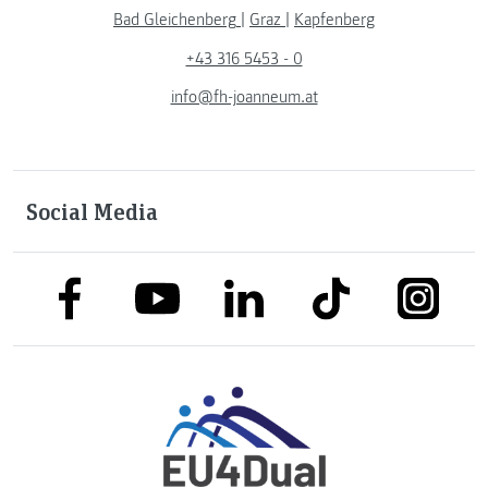
Bad Gleichenberg
|
Graz
|
Kapfenberg
+43 316 5453 - 0
info@fh-joanneum.at
Social Media
link to facebook
link to tiktok
link to
link to linkedin
link to youtube