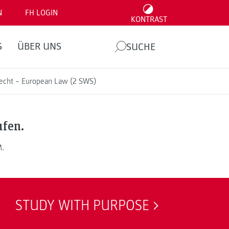
N
FH LOGIN
KONTRAST
S
ÜBER UNS
SUCHE
recht – European Law (2 SWS)
ufen.
M.
STUDY WITH PURPOSE