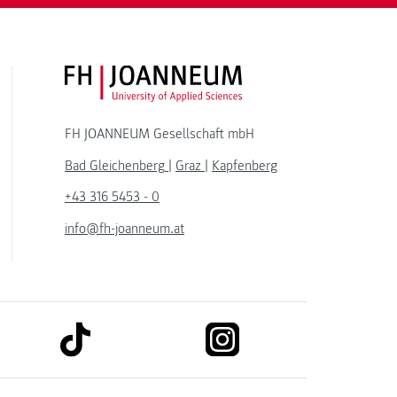
FH JOANNEUM Logo
FH JOANNEUM Gesellschaft mbH
Bad Gleichenberg
|
Graz
|
Kapfenberg
+43 316 5453 - 0
info@fh-joanneum.at
link to tiktok
link to instagram
kedin