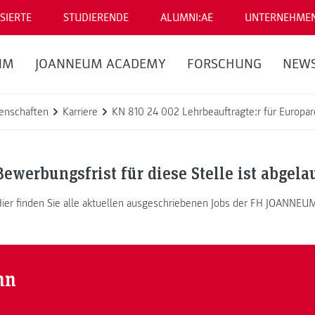
SIERTE
STUDIERENDE
ALUMNI:AE
UNTERNEHME
UM
JOANNEUM ACADEMY
FORSCHUNG
NEW
enschaften
Karriere
KN 810 24 002 Lehrbeauftragte:r für Europa
Bewerbungsfrist für diese Stelle ist abgela
ier finden Sie alle aktuellen ausgeschriebenen Jobs der FH JOANNEU
nn