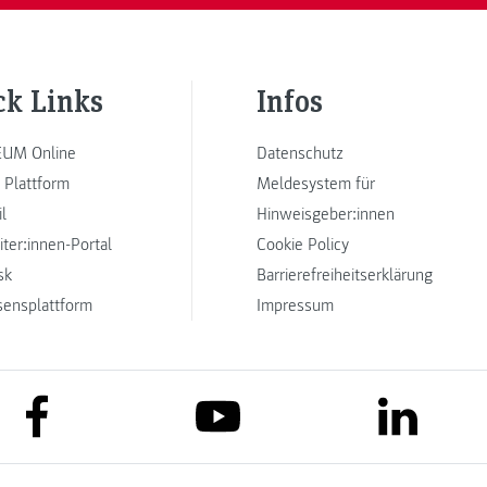
ck Links
Infos
UM Online
Datenschutz
 Plattform
Meldesystem für
l
Hinweisgeber:innen
iter:innen-Portal
Cookie Policy
sk
Barrierefreiheitserklärung
sensplattform
Impressum
link to facebook
link to lin
link to youtube