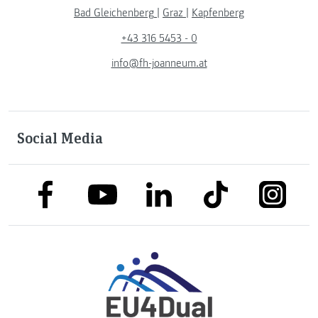
Bad Gleichenberg
|
Graz
|
Kapfenberg
+43 316 5453 - 0
info@fh-joanneum.at
Social Media
link to facebook
link to tiktok
link to
link to linkedin
link to youtube