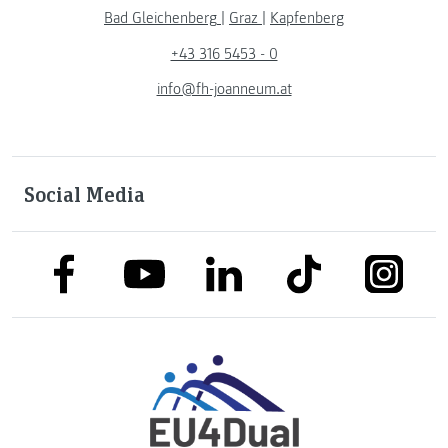
Bad Gleichenberg
|
Graz
|
Kapfenberg
+43 316 5453 - 0
info@fh-joanneum.at
Social Media
link to facebook
link to tiktok
link to
link to linkedin
link to youtube