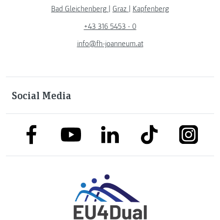
Bad Gleichenberg
|
Graz
|
Kapfenberg
+43 316 5453 - 0
info@fh-joanneum.at
Social Media
link to facebook
link to tiktok
link to
link to linkedin
link to youtube