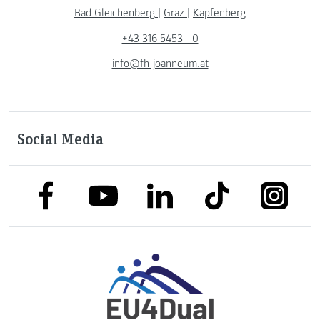
Bad Gleichenberg
|
Graz
|
Kapfenberg
+43 316 5453 - 0
info@fh-joanneum.at
Social Media
link to facebook
link to tiktok
link to
link to linkedin
link to youtube