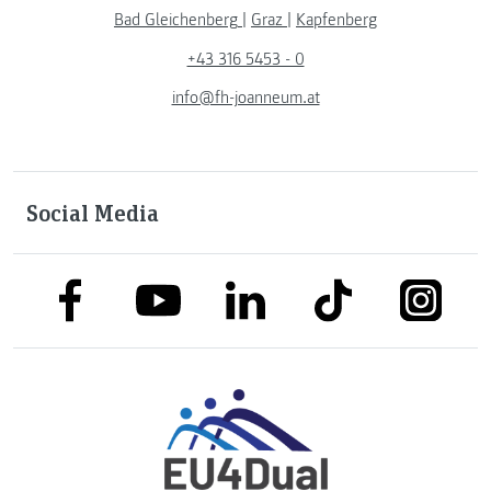
Bad Gleichenberg
|
Graz
|
Kapfenberg
+43 316 5453 - 0
info@fh-joanneum.at
Social Media
link to facebook
link to tiktok
link to
link to linkedin
link to youtube