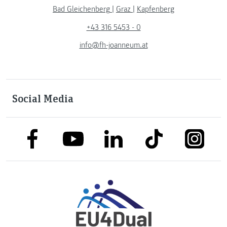
Bad Gleichenberg
|
Graz
|
Kapfenberg
+43 316 5453 - 0
info@fh-joanneum.at
Social Media
link to facebook
link to tiktok
link to
link to linkedin
link to youtube