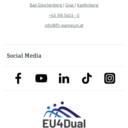
Bad Gleichenberg
|
Graz
|
Kapfenberg
+43 316 5453 - 0
info@fh-joanneum.at
Social Media
link to facebook
link to tiktok
link to
link to linkedin
link to youtube