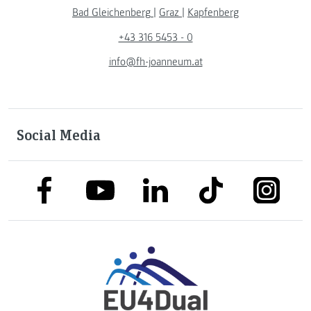
Bad Gleichenberg
|
Graz
|
Kapfenberg
+43 316 5453 - 0
info@fh-joanneum.at
Social Media
link to facebook
link to tiktok
link to
link to linkedin
link to youtube