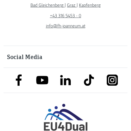
Bad Gleichenberg
|
Graz
|
Kapfenberg
+43 316 5453 - 0
info@fh-joanneum.at
Social Media
link to facebook
link to tiktok
link to
link to linkedin
link to youtube