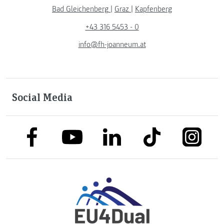
Bad Gleichenberg
|
Graz
|
Kapfenberg
+43 316 5453 - 0
info@fh-joanneum.at
Social Media
link to facebook
link to tiktok
link to
link to linkedin
link to youtube