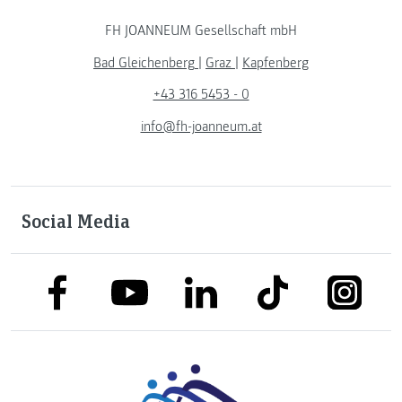
FH JOANNEUM Gesellschaft mbH
Bad Gleichenberg
|
Graz
|
Kapfenberg
+43 316 5453 - 0
info@fh-joanneum.at
Social Media
link to facebook
link to tiktok
link to
link to linkedin
link to youtube