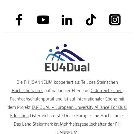
link to facebook
link to tiktok
link to
link to linkedin
link to youtube
Die FH JOANNEUM kooperiert als Teil des
Steirischen
Hochschulraums
auf nationaler Ebene im
Österreichischen
Fachhochschulenportal
und ist auf internationaler Ebene mit
dem Projekt
EU4DUAL – European University Alliance For Dual
Education
Österreichs erste Duale Europäische Hochschule.
Das
Land Steiermark
ist Mehrheitsgesellschafter der FH
JOANNEUM.