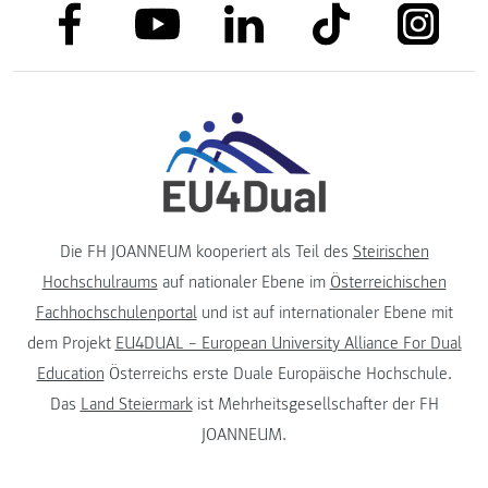
link to facebook
link to tiktok
link to
link to linkedin
link to youtube
Die FH JOANNEUM kooperiert als Teil des
Steirischen
Hochschulraums
auf nationaler Ebene im
Österreichischen
Fachhochschulenportal
und ist auf internationaler Ebene mit
dem Projekt
EU4DUAL – European University Alliance For Dual
Education
Österreichs erste Duale Europäische Hochschule.
Das
Land Steiermark
ist Mehrheitsgesellschafter der FH
JOANNEUM.