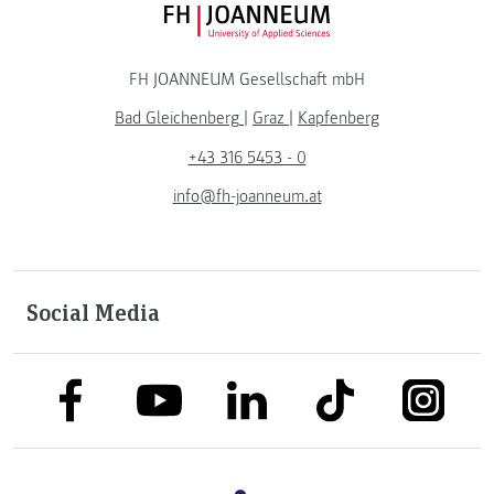
FH JOANNEUM Logo
FH JOANNEUM Gesellschaft mbH
Bad Gleichenberg
|
Graz
|
Kapfenberg
+43 316 5453 - 0
info@fh-joanneum.at
Social Media
link to facebook
link to tiktok
link to
link to linkedin
link to youtube