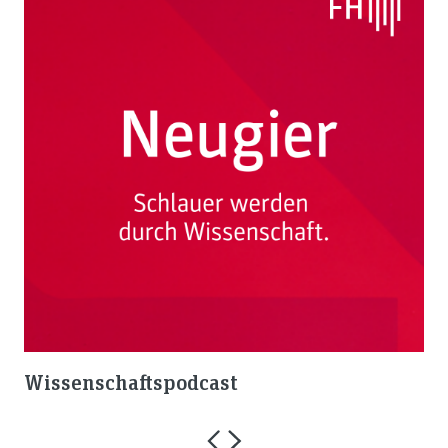
Wissenschaftspodcast
Al