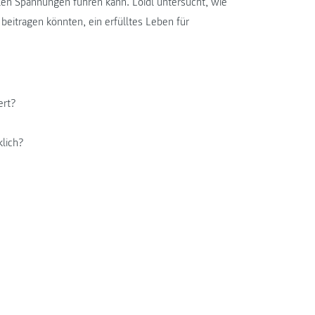
ialen Spannungen führen kann. Loidl untersucht, wie
itragen könnten, ein erfülltes Leben für
ert?
klich?