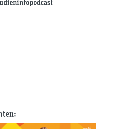
tudieninfopodcast
nten: