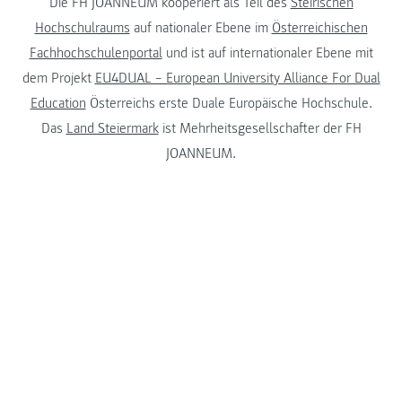
Die FH JOANNEUM kooperiert als Teil des
Steirischen
Hochschulraums
auf nationaler Ebene im
Österreichischen
Fachhochschulenportal
und ist auf internationaler Ebene mit
dem Projekt
EU4DUAL – European University Alliance For Dual
Education
Österreichs erste Duale Europäische Hochschule.
Das
Land Steiermark
ist Mehrheitsgesellschafter der FH
JOANNEUM.