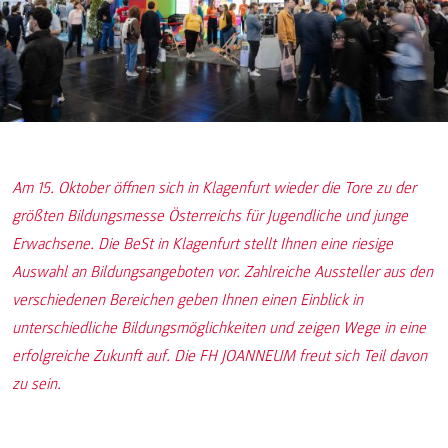
Am 15. Oktober öffnen sich in Klagenfurt wieder die Tore zu der
größten Bildungsmesse Österreichs für Jugendliche und junge
Erwachsene. Die BeSt in Klagenfurt stellt Ihnen eine riesige
Auswahl an Bildungsangeboten vor. Zahlreiche Aussteller aus den
verschiedenen Bereichen geben Ihnen einen Einblick in
unterschiedliche Bildungsmöglichkeiten und zeigen Wege in eine
erfolgreiche Zukunft auf. Die FH JOANNEUM freut sich Teil davon
zu sein.