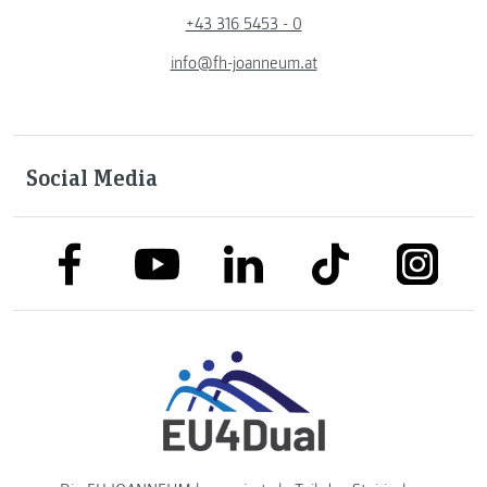
+43 316 5453 - 0
info@fh-joanneum.at
Social Media
link to facebook
link to tiktok
link to
link to linkedin
link to youtube