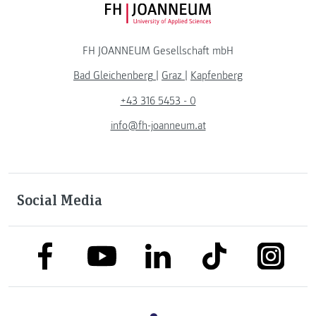
FH JOANNEUM Logo
FH JOANNEUM Gesellschaft mbH
Bad Gleichenberg
|
Graz
|
Kapfenberg
+43 316 5453 - 0
info@fh-joanneum.at
Social Media
link to facebook
link to tiktok
link to
link to linkedin
link to youtube