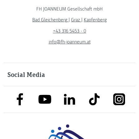
FH JOANNEUM Gesellschaft mbH
Bad Gleichenberg
|
Graz
|
Kapfenberg
+43 316 5453 - 0
info@fh-joanneum.at
Social Media
link to facebook
link to tiktok
link to
link to linkedin
link to youtube