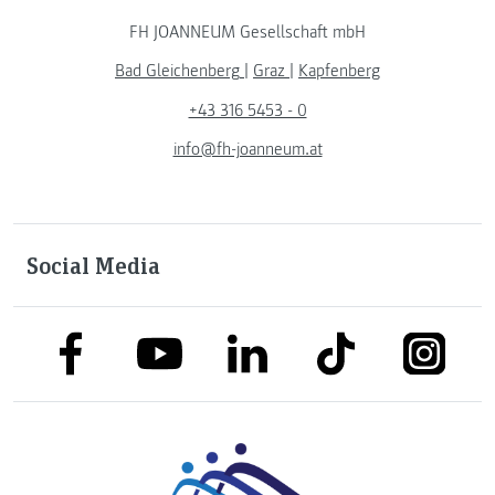
FH JOANNEUM Gesellschaft mbH
Bad Gleichenberg
|
Graz
|
Kapfenberg
+43 316 5453 - 0
info@fh-joanneum.at
Social Media
link to facebook
link to tiktok
link to
link to linkedin
link to youtube