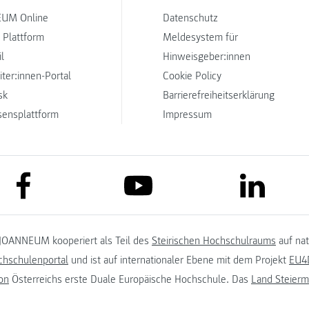
UM Online
Datenschutz
 Plattform
Meldesystem für
l
Hinweisgeber:innen
iter:innen-Portal
Cookie Policy
sk
Barrierefreiheitserklärung
sensplattform
Impressum
link to facebook
link to lin
link to youtube
JOANNEUM kooperiert als Teil des
Steirischen Hochschulraums
auf na
chschulenportal
und ist auf internationaler Ebene mit dem Projekt
EU4D
on
Österreichs erste Duale Europäische Hochschule. Das
Land Steierm