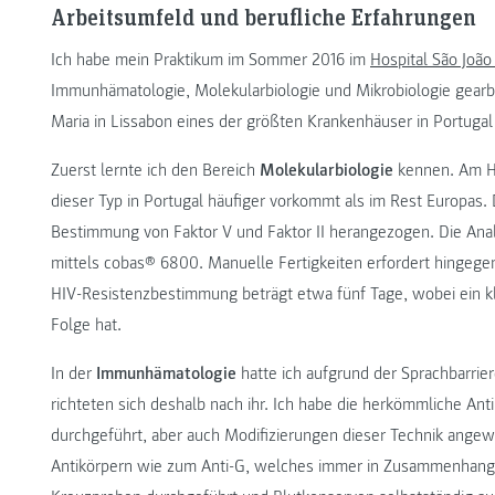
Arbeitsumfeld und berufliche Erfahrungen
Ich habe mein Praktikum im Sommer 2016 im
Hospital São João
Immunhämatologie, Molekularbiologie und Mikrobiologie gearbe
Maria in Lissabon eines der größten Krankenhäuser in Portugal
Zuerst lernte ich den Bereich
Molekularbiologie
kennen. Am Hos
dieser Typ in Portugal häufiger vorkommt als im Rest Europas.
Bestimmung von Faktor V und Faktor II herangezogen. Die Anal
mittels cobas® 6800. Manuelle Fertigkeiten erfordert hingege
HIV-Resistenzbestimmung beträgt etwa fünf Tage, wobei ein kl
Folge hat.
In der
Immunhämatologie
hatte ich aufgrund der Sprachbarrie
richteten sich deshalb nach ihr. Ich habe die herkömmliche Ant
durchgeführt, aber auch Modifizierungen dieser Technik ange
Antikörpern wie zum Anti-G, welches immer in Zusammenhang m