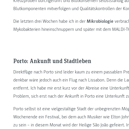
Kreuzproben durchgeführt und Blutkonserven selbstständig aus
Blutkomponenten mitverfolgen und Qualitätskontrollen der Ko
Die letzten drei Wochen habe ich in der
Mikrobiologie
verbrach
Mykobakterien hineinschnuppern und später mit dem MALDI-TOF-
Porto: Ankunft und Stadtleben
Direktflüge nach Porto sind leider kaum zu einem passablen Prei
denkbar wäre jedoch auch ein Flug nach Lissabon. Denn die La
entfernt. Ich habe mir erst kurz vor der Abreise eine Unterkun
Problem, sich erst nach der Ankunft in Porto eine Unterkunft z
Porto selbst ist eine vielgestaltige Stadt der unbegrenzten Mö
Wochenende ein Festival, bei dem auch Musiker wie Elton John n
zu sein – in diesem Monat wird der Heilige São João gefeiert. In