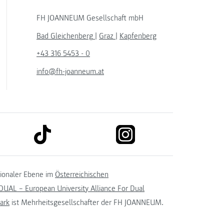
FH JOANNEUM Gesellschaft mbH
Bad Gleichenberg
|
Graz
|
Kapfenberg
+43 316 5453 - 0
info@fh-joanneum.at
link to tiktok
link to instagram
kedin
tionaler Ebene im
Österreichischen
UAL – European University Alliance For Dual
ark
ist Mehrheitsgesellschafter der FH JOANNEUM.