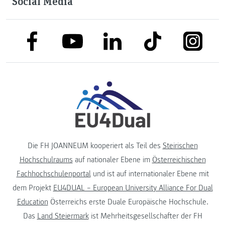
Social Media
link to facebook
link to tiktok
link to
link to linkedin
link to youtube
Die FH JOANNEUM kooperiert als Teil des
Steirischen
Hochschulraums
auf nationaler Ebene im
Österreichischen
Fachhochschulenportal
und ist auf internationaler Ebene mit
dem Projekt
EU4DUAL – European University Alliance For Dual
Education
Österreichs erste Duale Europäische Hochschule.
Das
Land Steiermark
ist Mehrheitsgesellschafter der FH