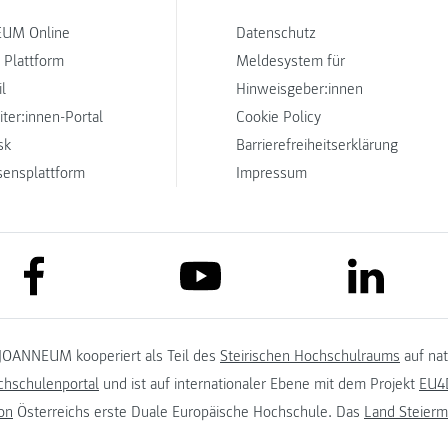
UM Online
Datenschutz
 Plattform
Meldesystem für
l
Hinweisgeber:innen
iter:innen-Portal
Cookie Policy
sk
Barrierefreiheitserklärung
sensplattform
Impressum
link to facebook
link to lin
link to youtube
JOANNEUM kooperiert als Teil des
Steirischen Hochschulraums
auf na
chschulenportal
und ist auf internationaler Ebene mit dem Projekt
EU4D
on
Österreichs erste Duale Europäische Hochschule. Das
Land Steierm