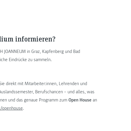
udium informieren?
 FH JOANNEUM in Graz, Kapfenberg und Bad
nliche Eindrücke zu sammeln.
ie direkt mit Mitarbeiter:innen, Lehrenden und
, Auslandssemester, Berufschancen – und alles, was
mationen und das genaue Programm zum
Open House
an
t/openhouse
.