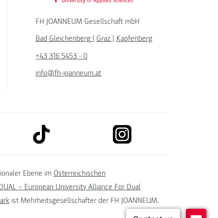
FH JOANNEUM Gesellschaft mbH
Bad Gleichenberg
|
Graz
|
Kapfenberg
+43 316 5453 - 0
info@fh-joanneum.at
link to tiktok
link to instagram
kedin
tionaler Ebene im
Österreichischen
UAL – European University Alliance For Dual
ark
ist Mehrheitsgesellschafter der FH JOANNEUM.