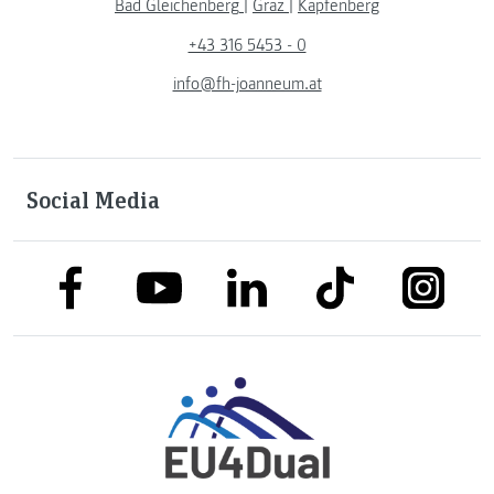
Bad Gleichenberg
|
Graz
|
Kapfenberg
+43 316 5453 - 0
info@fh-joanneum.at
Social Media
link to facebook
link to tiktok
link to
link to linkedin
link to youtube