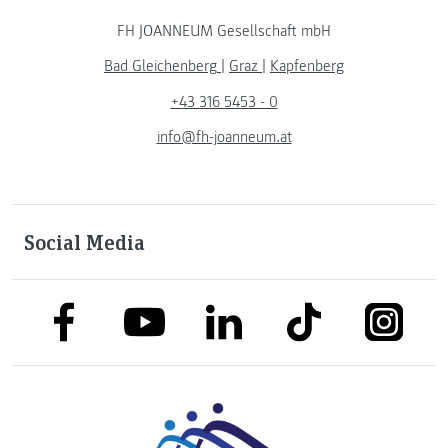
FH JOANNEUM Gesellschaft mbH
Bad Gleichenberg
|
Graz
|
Kapfenberg
+43 316 5453 - 0
info@fh-joanneum.at
Social Media
link to facebook
link to tiktok
link to
link to linkedin
link to youtube