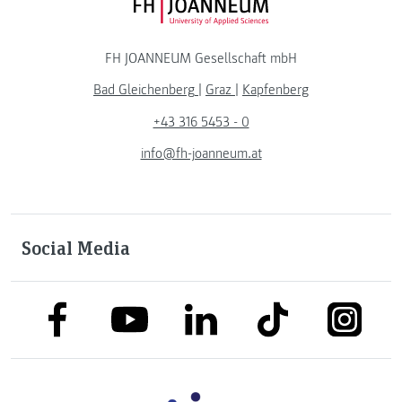
FH JOANNEUM Logo
FH JOANNEUM Gesellschaft mbH
Bad Gleichenberg
|
Graz
|
Kapfenberg
+43 316 5453 - 0
info@fh-joanneum.at
Social Media
link to facebook
link to tiktok
link to
link to linkedin
link to youtube