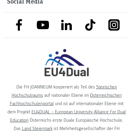
Social Media
link to facebook
link to tiktok
link to
link to linkedin
link to youtube
Die FH JOANNEUM kooperiert als Teil des
Steirischen
Hochschulraums
auf nationaler Ebene im
Österreichischen
Fachhochschulenportal
und ist auf internationaler Ebene mit
dem Projekt
EU4DUAL – European University Alliance For Dual
Education
Österreichs erste Duale Europäische Hochschule.
Das
Land Steiermark
ist Mehrheitsgesellschafter der FH