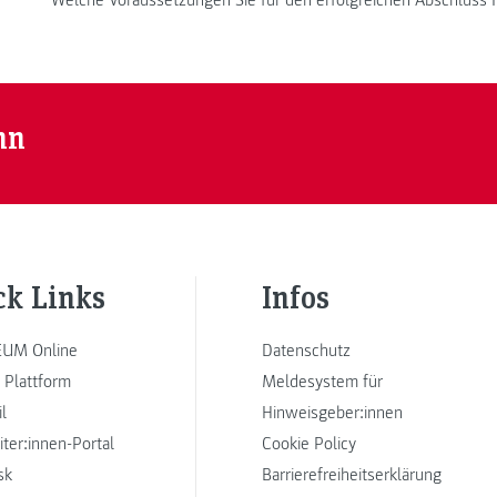
Welche Voraussetzungen Sie für den erfolgreichen Abschluss 
nn
ck Links
Infos
UM Online
Datenschutz
 Plattform
Meldesystem für
l
Hinweisgeber:innen
iter:innen-Portal
Cookie Policy
sk
Barrierefreiheitserklärung