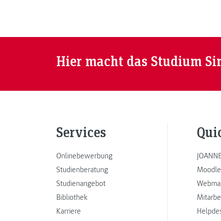
Hier macht das Studium Si
Services
Qui
Onlinebewerbung
JOANNE
Studienberatung
Moodle
Studienangebot
Webmai
Bibliothek
Mitarbe
Karriere
Helpde