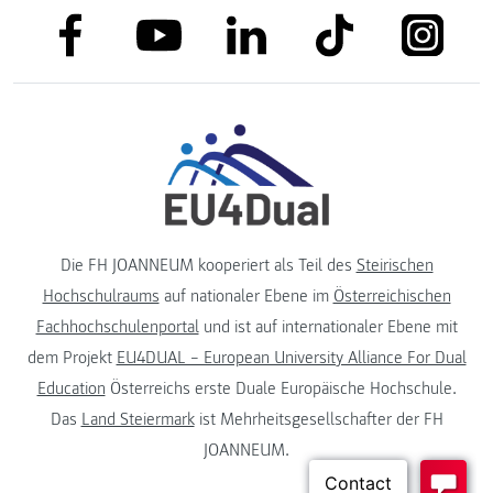
link to facebook
link to tiktok
link to
link to linkedin
link to youtube
Die FH JOANNEUM kooperiert als Teil des
Steirischen
Hochschulraums
auf nationaler Ebene im
Österreichischen
Fachhochschulenportal
und ist auf internationaler Ebene mit
dem Projekt
EU4DUAL – European University Alliance For Dual
Education
Österreichs erste Duale Europäische Hochschule.
Das
Land Steiermark
ist Mehrheitsgesellschafter der FH
JOANNEUM.