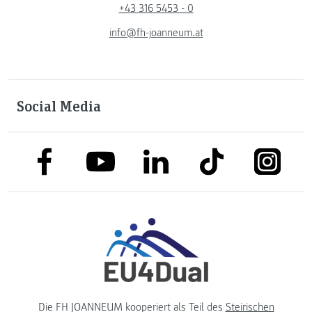
+43 316 5453 - 0
info@fh-joanneum.at
Social Media
link to facebook
link to tiktok
link to
link to linkedin
link to youtube
Die FH JOANNEUM kooperiert als Teil des
Steirischen