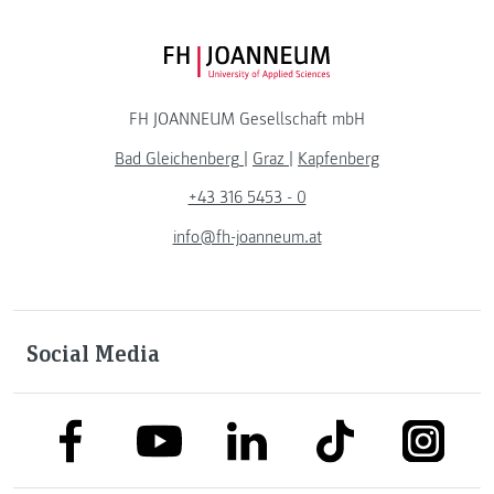
FH JOANNEUM Logo
FH JOANNEUM Gesellschaft mbH
Bad Gleichenberg
|
Graz
|
Kapfenberg
+43 316 5453 - 0
info@fh-joanneum.at
Social Media
link to facebook
link to tiktok
link to
link to linkedin
link to youtube