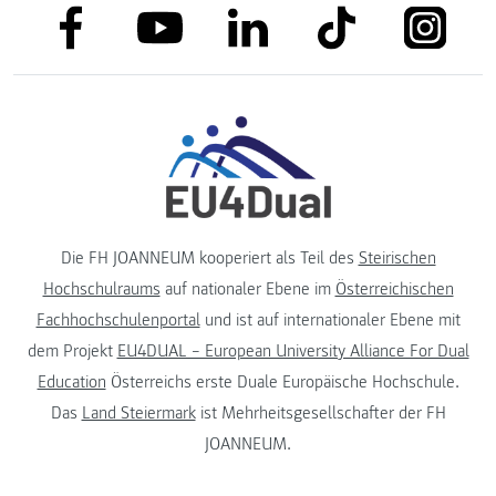
link to facebook
link to tiktok
link to
link to linkedin
link to youtube
Die FH JOANNEUM kooperiert als Teil des
Steirischen
Hochschulraums
auf nationaler Ebene im
Österreichischen
Fachhochschulenportal
und ist auf internationaler Ebene mit
dem Projekt
EU4DUAL – European University Alliance For Dual
Education
Österreichs erste Duale Europäische Hochschule.
Das
Land Steiermark
ist Mehrheitsgesellschafter der FH
JOANNEUM.