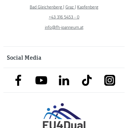
Bad Gleichenberg
|
Graz
|
Kapfenberg
+43 316 5453 - 0
info@fh-joanneum.at
Social Media
link to facebook
link to tiktok
link to
link to linkedin
link to youtube