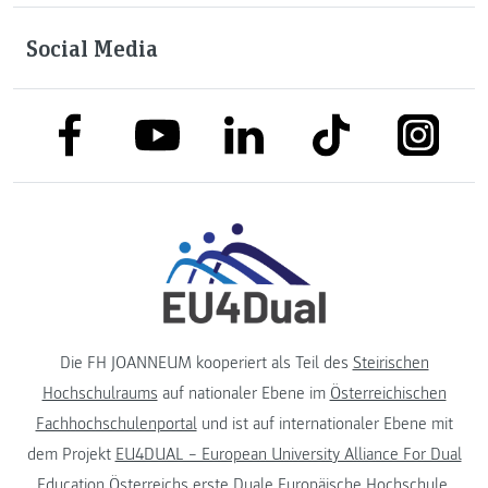
Social Media
link to facebook
link to tiktok
link to
link to linkedin
link to youtube
Die FH JOANNEUM kooperiert als Teil des
Steirischen
Hochschulraums
auf nationaler Ebene im
Österreichischen
Fachhochschulenportal
und ist auf internationaler Ebene mit
dem Projekt
EU4DUAL – European University Alliance For Dual
Education
Österreichs erste Duale Europäische Hochschule.