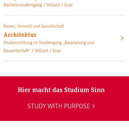
Bachelorstudiengang /
Vollzeit
/
Graz
Bauen, Umwelt und Gesellschaft
Architektur
Studienrichtung im Studiengang „Bauplanung und
Bauwirtschaft“ /
Vollzeit
/
Graz
Hier macht das Studium Sinn
STUDY WITH PURPOSE