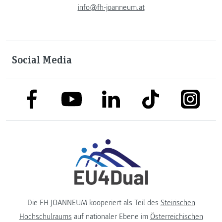
info@fh-joanneum.at
Social Media
link to facebook
link to tiktok
link to
link to linkedin
link to youtube
Die FH JOANNEUM kooperiert als Teil des
Steirischen
Hochschulraums
auf nationaler Ebene im
Österreichischen