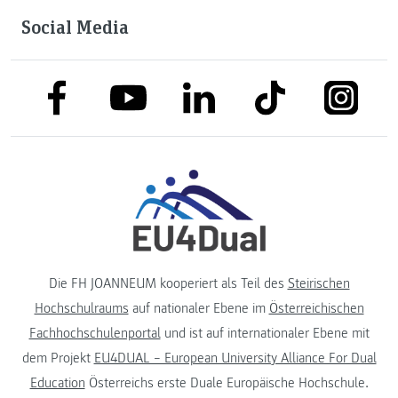
Social Media
link to facebook
link to tiktok
link to
link to linkedin
link to youtube
Die FH JOANNEUM kooperiert als Teil des
Steirischen
Hochschulraums
auf nationaler Ebene im
Österreichischen
Fachhochschulenportal
und ist auf internationaler Ebene mit
dem Projekt
EU4DUAL – European University Alliance For Dual
Education
Österreichs erste Duale Europäische Hochschule.