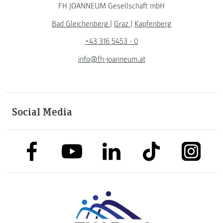
FH JOANNEUM Gesellschaft mbH
Bad Gleichenberg
|
Graz
|
Kapfenberg
+43 316 5453 - 0
info@fh-joanneum.at
Social Media
link to facebook
link to tiktok
link to
link to linkedin
link to youtube