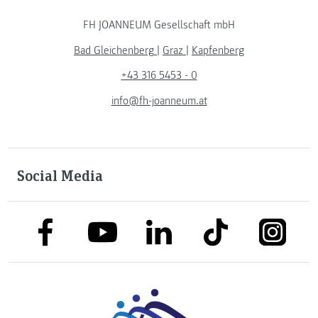
FH JOANNEUM Gesellschaft mbH
Bad Gleichenberg
|
Graz
|
Kapfenberg
+43 316 5453 - 0
info@fh-joanneum.at
Social Media
link to facebook
link to tiktok
link to
link to linkedin
link to youtube