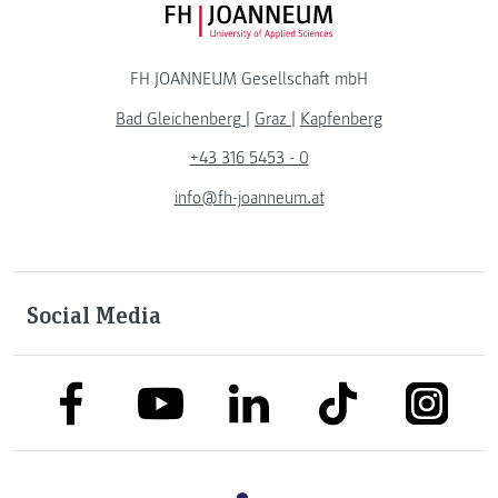
FH JOANNEUM Logo
FH JOANNEUM Gesellschaft mbH
Bad Gleichenberg
|
Graz
|
Kapfenberg
+43 316 5453 - 0
info@fh-joanneum.at
Social Media
link to facebook
link to tiktok
link to
link to linkedin
link to youtube