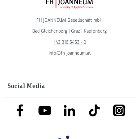
FH JOANNEUM Logo
FH JOANNEUM Gesellschaft mbH
Bad Gleichenberg
|
Graz
|
Kapfenberg
+43 316 5453 - 0
info@fh-joanneum.at
Social Media
link to facebook
link to tiktok
link to
link to linkedin
link to youtube