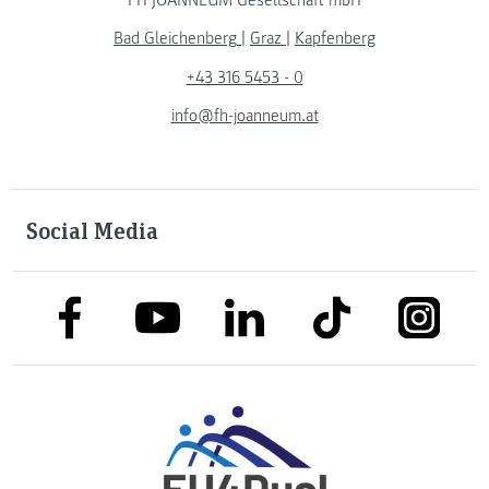
Bad Gleichenberg
|
Graz
|
Kapfenberg
+43 316 5453 - 0
info@fh-joanneum.at
Social Media
link to facebook
link to tiktok
link to
link to linkedin
link to youtube