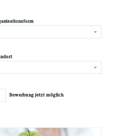
ganisationsform
duate,
cate_programme,
andort
c_certificate_programme
Bewerbung jetzt möglich
heitsstudien