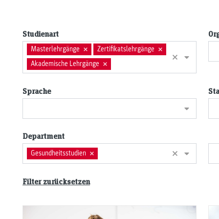
Studienart
Or
Masterlehrgänge
Zertifikatslehrgänge
postgra
Akademische Lehrgänge
certifi
Sprache
St
academi
Department
Gesundheitsstudien
Gesund
Filter zurücksetzen