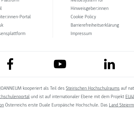
l
Hinweisgeber:innen
iter:innen-Portal
Cookie Policy
sk
Barrierefreiheitserklärung
sensplattform
Impressum
link to facebook
link to lin
link to youtube
JOANNEUM kooperiert als Teil des
Steirischen Hochschulraums
auf na
chschulenportal
und ist auf internationaler Ebene mit dem Projekt
EU4D
on
Österreichs erste Duale Europäische Hochschule. Das
Land Steierm