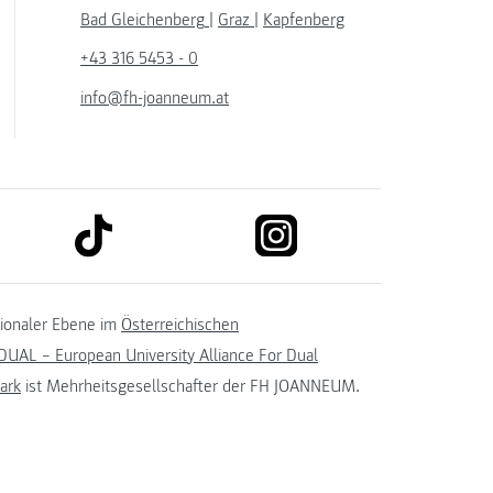
Bad Gleichenberg
|
Graz
|
Kapfenberg
+43 316 5453 - 0
info@fh-joanneum.at
link to tiktok
link to instagram
kedin
tionaler Ebene im
Österreichischen
UAL – European University Alliance For Dual
ark
ist Mehrheitsgesellschafter der FH JOANNEUM.