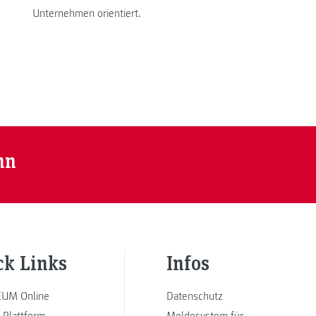
Unternehmen orientiert.
nn
ck Links
Infos
UM Online
Datenschutz
 Plattform
Meldesystem für