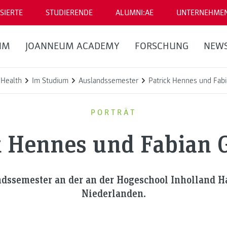
SIERTE
STUDIERENDE
ALUMNI:AE
UNTERNEHME
UM
JOANNEUM ACADEMY
FORSCHUNG
NEW
eHealth
Im Studium
Auslandssemester
Patrick Hennes und Fab
PORTRÄT
k Hennes und Fabian 
dssemester an der an der Hogeschool Inholland H
Niederlanden.