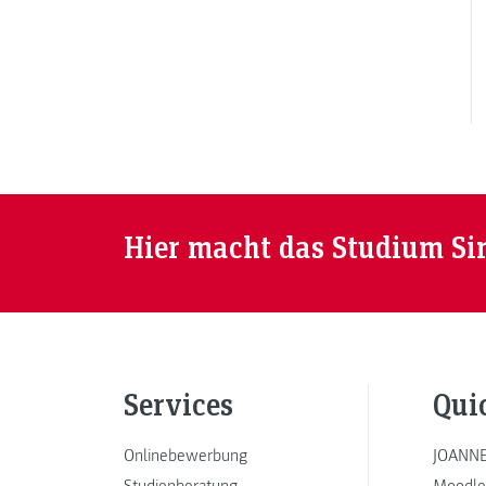
Hier macht das Studium Si
Services
Qui
Onlinebewerbung
JOANNE
Studienberatung
Moodle