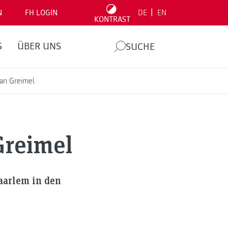
|
N
FH LOGIN
DE
EN
KONTRAST
S
ÜBER UNS
SUCHE
ian Greimel
Greimel
aarlem in den