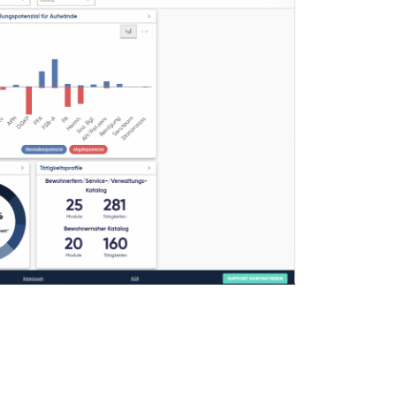
. © Solgenium