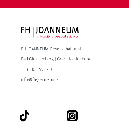
FH JOANNEUM Logo
FH JOANNEUM Gesellschaft mbH
Bad Gleichenberg
|
Graz
|
Kapfenberg
+43 316 5453 - 0
info@fh-joanneum.at
link to tiktok
link to instagram
kedin