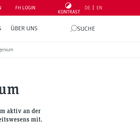
|
N
FH LOGIN
DE
EN
KONTRAST
S
ÜBER UNS
SUCHE
lgenium
ium
m aktiv an der
eitswesens mit.