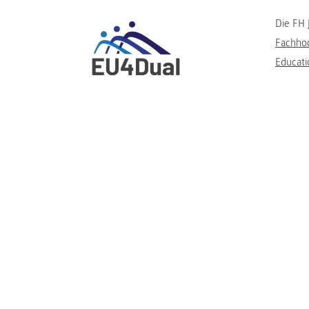
Die FH 
Fachho
Educati