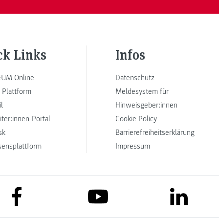
ck Links
Infos
UM Online
Datenschutz
 Plattform
Meldesystem für
l
Hinweisgeber:innen
iter:innen-Portal
Cookie Policy
sk
Barrierefreiheitserklärung
sensplattform
Impressum
link to facebook
link to lin
link to youtube