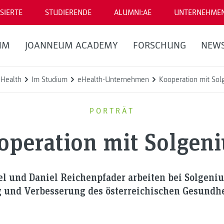
SIERTE
STUDIERENDE
ALUMNI:AE
UNTERNEHME
UM
JOANNEUM ACADEMY
FORSCHUNG
NEW
eHealth
Im Studium
eHealth-Unternehmen
Kooperation mit So
PORTRÄT
operation mit Solgen
el und Daniel Reichenpfader arbeiten bei Solgeniu
g und Verbesserung des österreichischen Gesundh